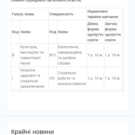
повної середньої загальної освіти)
Нормативні
Галузь знань
Спеціальність
терміни навчання
Денна
Заочна
форма
форма
Код
Назва
Код
Назва
здобуття
здобуття
освіти
освіти
Культура,
Бібліотечна,
мистецтво та
інформаційна
B
B13
1 р. 10 м.
1 р. 10 м.
гуманітарні
та архівна
науки
справа
Охорона
Соціальна
здоров’я та
I
I10
робота та
1 р. 10 м.
1 р. 10 м.
соціальне
консультування
забезпечення
Крайні новини