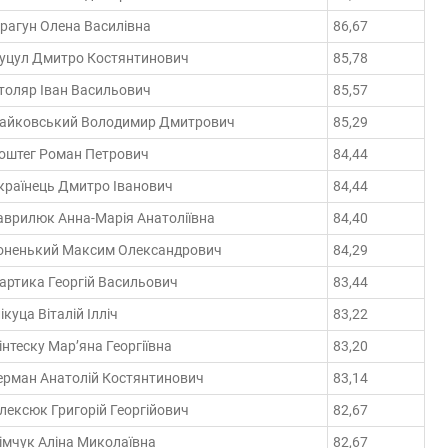
рагун Олена Василівна
86,67
уцул Дмитро Костянтинович
85,78
толяр Іван Васильович
85,57
айковський Володимир Дмитрович
85,29
оштег Роман Петрович
84,44
країнець Дмитро Іванович
84,44
аврилюк Анна-Марія Анатоліївна
84,40
оненький Максим Олександрович
84,29
артика Георгій Васильович
83,44
лікуца Віталій Ілліч
83,22
інтеску Мар’яна Георгіївна
83,20
ерман Анатолій Костянтинович
83,14
лексюк Григорій Георгійович
82,67
імчук Аліна Миколаївна
82,67