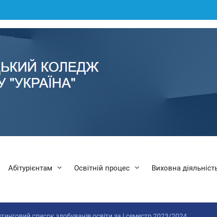
Абітурієнтам
Освітній процес
Виховна діяльніст
тинговий список здобувачів освіти за І семестр 2023/2024