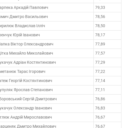
арпека Аркадій Павлович
79,33
омич Дмитро Васильович
78,56
ирилюк Владислав Ілліч
78,50
ренчук Юрій Іванович
78,17
апка Віктор Олександрович
77,89
ітка Михайло Миколайович
77,57
укачук Адріан Костянтинович
77,29
метанюк Тарас Ігорович
77,22
атеж Георгій Костянтинович
77,14
упуляк Ярослав Степанович
77,11
боровський Сергій Дмитрович
76,86
укачук Олександр Іванович
76,83
іглюк Андрій Мирославович
76,67
арценяк Дмитро Михайлович
76,67