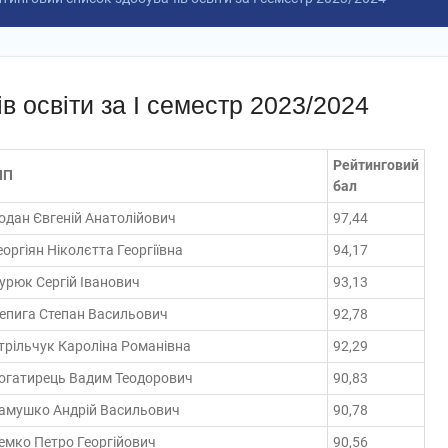
в освіти за І семестр 2023/2024
Рейтинговий
ІП
бал
одан Євгеній Анатолійович
97,44
еоргіян Ніколєтта Георгіївна
94,17
урюк Сергій Іванович
93,13
епига Степан Васильович
92,78
трільчук Кароліна Романівна
92,29
огатирець Вадим Теодорович
90,83
амушко Андрій Васильович
90,78
емко Петро Георгійович
90,56