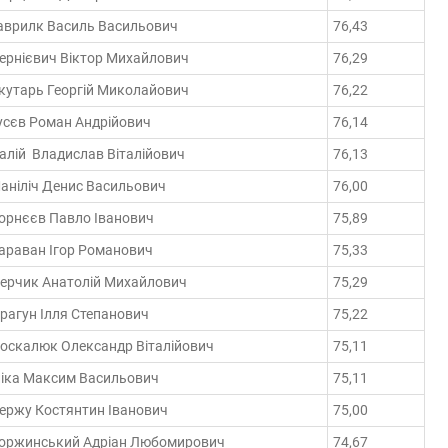
аврилк Василь Васильович
76,43
ернієвич Віктор Михайлович
76,29
кутарь Георгій Миколайович
76,22
усєв Роман Андрійович
76,14
алій Владислав Віталійович
76,13
аніліч Денис Васильович
76,00
орнєєв Павло Іванович
75,89
араван Ігор Романович
75,33
ерчик Анатолій Михайлович
75,29
рагун Ілля Степанович
75,22
оскалюк Олександр Віталійович
75,11
ліка Максим Васильович
75,11
ержу Костянтин Іванович
75,00
оржинський Адріан Любомирович
74,67