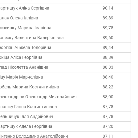
артищук Аліна Сергіївна
90,14
алан Олена Іллівна
89,89
рижинку Марина Іванівна
89,78
опеску Валентина Валер’янівна
89,60
еоргіян Анжела Тодорівна
89,44
окіца Аліса Георгіївна
88,89
лад Ніколеттa Ананіївна
88,83
іцу Марія Марчелівна
88,40
обель Марина Костянтинівна
88,22
лександрюк Олександр Миколайович
88,00
онашку Ганна Костянтинівна
87,78
ельничук Ілля Андрійович
87,78
артищук Адела Георгіївна
87,20
інтенко Володимир Анатолійович
87,11