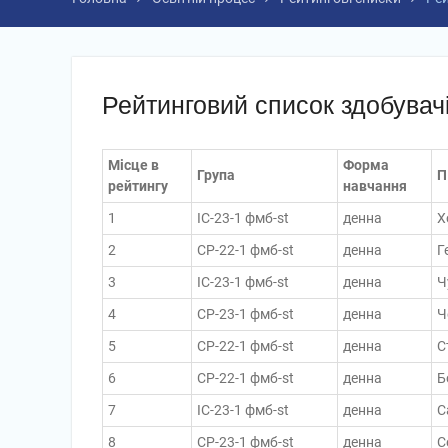
Рейтинговий список здобувачі
Місце в
Форма
Група
П
рейтингу
навчання
1
ІС-23-1 фмб-st
денна
Х
2
СР-22-1 фмб-st
денна
Г
3
ІС-23-1 фмб-st
денна
Ч
4
СР-23-1 фмб-st
денна
Ч
5
СР-22-1 фмб-st
денна
С
6
СР-22-1 фмб-st
денна
Б
7
ІС-23-1 фмб-st
денна
С
8
СР-23-1 фмб-st
денна
С