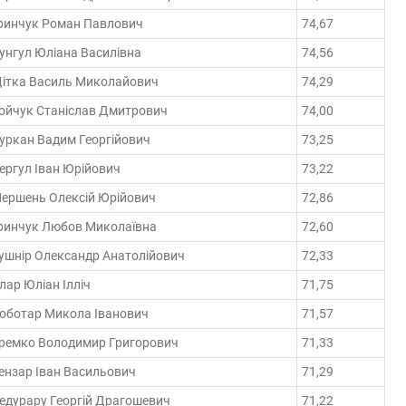
ринчук Роман Павлович
74,67
унгул Юліана Василівна
74,56
ітка Василь Миколайович
74,29
ойчук Станіслав Дмитрович
74,00
уркан Вадим Георгійович
73,25
ергул Іван Юрійович
73,22
ершень Олексій Юрійович
72,86
ринчук Любов Миколаївна
72,60
ушнір Олександр Анатолійович
72,33
лар Юліан Ілліч
71,75
оботар Микола Іванович
71,57
ремко Володимир Григорович
71,33
ензар Іван Васильович
71,29
едурару Георгій Драгошевич
71,22