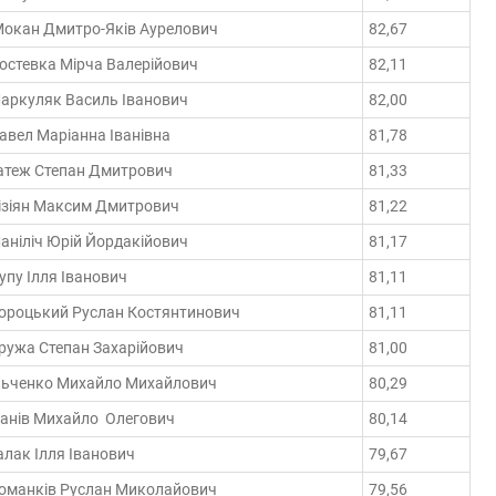
окан Дмитро-Яків Аурелович
82,67
остевка Мірча Валерійович
82,11
аркуляк Василь Іванович
82,00
авел Маріанна Іванівна
81,78
атеж Степан Дмитрович
81,33
ізіян Максим Дмитрович
81,22
аніліч Юрій Йордакійович
81,17
упу Ілля Іванович
81,11
ороцький Руслан Костянтинович
81,11
ружа Степан Захарійович
81,00
льченко Михайло Михайлович
80,29
анів Михайло Олегович
80,14
алак Ілля Іванович
79,67
оманків Руслан Миколайович
79,56