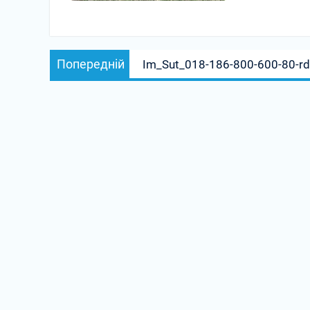
Навігація
Попередній
Попередній
Im_Sut_018-186-800-600-80-r
записів
запис: